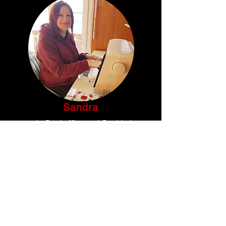
Sandra
- macht Backoffice und Buchhaltung
- kümmert sich um Social Media
Sandras Spotify Playlist